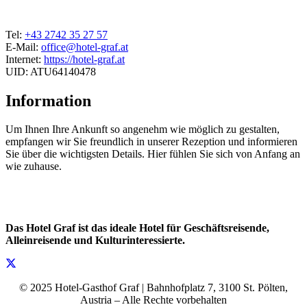
Tel:
+43 2742 35 27 57
E-Mail:
office@hotel-graf.at
Internet:
https://hotel-graf.at
UID: ATU64140478
Information
Um Ihnen Ihre Ankunft so angenehm wie möglich zu gestalten,
empfangen wir Sie freundlich in unserer Rezeption und informieren
Sie über die wichtigsten Details. Hier fühlen Sie sich von Anfang an
wie zuhause.
Das Hotel Graf ist das ideale Hotel für Geschäftsreisende,
Alleinreisende und Kulturinteressierte.
© 2025 Hotel-Gasthof Graf | Bahnhofplatz 7, 3100 St. Pölten,
Austria – Alle Rechte vorbehalten