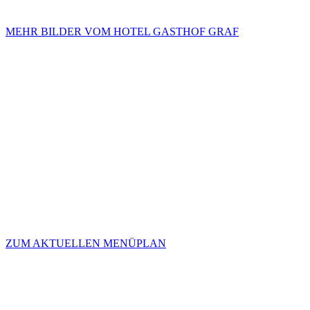
MEHR BILDER VOM HOTEL GASTHOF GRAF
MITTAGSMENÜ IM HOTEL
GASTHOF GRAF
Herzhaft | Österreichisch |
Unverwechselbar
ZUM AKTUELLEN MENÜPLAN