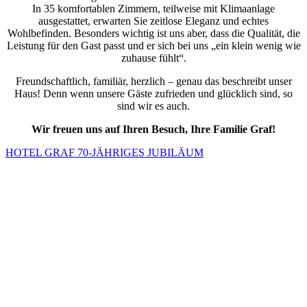
In 35 komfortablen Zimmern, teilweise mit Klimaanlage
ausgestattet, erwarten Sie zeitlose Eleganz und echtes
Wohlbefinden. Besonders wichtig ist uns aber, dass die Qualität, die
Leistung für den Gast passt und er sich bei uns „ein klein wenig wie
zuhause fühlt“.
Freundschaftlich, familiär, herzlich – genau das beschreibt unser
Haus! Denn wenn unsere Gäste zufrieden und glücklich sind, so
sind wir es auch.
Wir freuen uns auf Ihren Besuch, Ihre Familie Graf!
HOTEL GRAF 70-JÄHRIGES JUBILÄUM
ÖFFNUNGSZEITEN RESTAURANT
Montag – Freitag: 6:30 – 22:30 Uhr
Küchenbetrieb: 11:00 – 21:00 Uhr
Samstag, Sonn- & Feiertag geschlossen
ÖFFNUNGSZEITEN HOTEL
Kein Ruhetag!
TISCH RESERVIEREN