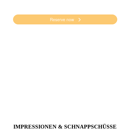
Wir sind für spontane Anfragen/Absagen unter
02742 352757 jederzeit erreichbar.
Wir empfehlen eine Reservierung am einfachsten
über das Reservierungstool.
Achtung: Falls online kein Tisch mehr frei sein
sollte, oder für größere Anfragen bitte um ein
kurzes Mail oder einen Anruf. Meistens ergibt sich
dann noch eine Lösung. Wir freuen uns auf euch!
office@hotel-graf.at
IMPRESSIONEN & SCHNAPPSCHÜSSE